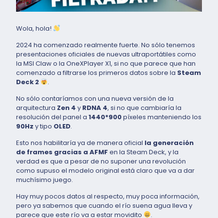
Wola, hola!
2024 ha comenzado realmente fuerte. No sólo tenemos
presentaciones oficiales de nuevas ultraportátiles como
la MSI Claw o la OneXPlayer X1, si no que parece que han
comenzado a filtrarse los primeros datos sobre la
Steam
Deck 2
.
No sólo contaríamos con una nueva versión de la
arquitectura
Zen 4
y
RDNA 4
, si no que cambiaría la
resolución del panel a
1440*900
píxeles manteniendo los
90Hz
y tipo
OLED
.
Esto nos habilitaría ya de manera oficial
la generación
de frames gracias a AFMF
en la Steam Deck, y la
verdad es que a pesar de no suponer una revolución
como supuso el modelo original está claro que va a dar
muchísimo juego.
Hay muy pocos datos al respecto, muy poca información,
pero ya sabemos que cuando el río suena agua lleva y
parece que este río va a estar movidito
.