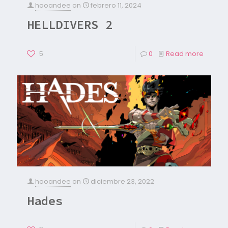
hooandee
on
febrero 11, 2024
HELLDIVERS 2
5
0
Read more
hooandee
on
diciembre 23, 2022
Hades