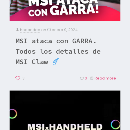
hooandee
on
enero 9, 2024
MSI ataca con GARRA.
Todos los detalles de
MSI Claw
3
0
Read more