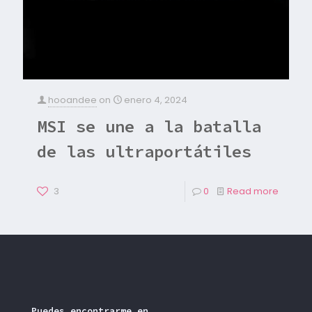
hooandee
on
enero 4, 2024
MSI se une a la batalla
de las ultraportátiles
3
0
Read more
Puedes encontrarme en